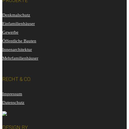
PROJEKTE
Denkmalschutz
Einfamilienhäuser
Gewerbe
Öffentliche Bauten
Innenarchitektur
Mehrfamilienhäuser
RECHT & CO.
Impressum
Datenschutz
DESIGN BY